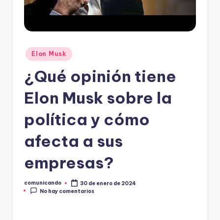
O
Publicado
Elon Musk
en
¿Qué opinión tiene
Elon Musk sobre la
política y cómo
afecta a sus
empresas?
comunicando
30 de enero de 2024
Publicado
No hay comentarios
por