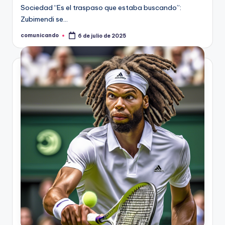
Sociedad “Es el traspaso que estaba buscando”:
Zubimendi se…
comunicando
6 de julio de 2025
Publicado
por