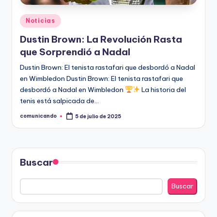
Publicado
Noticias
en
Dustin Brown: La Revolución Rasta
que Sorprendió a Nadal
Dustin Brown: El tenista rastafari que desbordó a Nadal
en Wimbledon Dustin Brown: El tenista rastafari que
desbordó a Nadal en Wimbledon
La historia del
tenis está salpicada de…
comunicando
5 de julio de 2025
Publicado
por
Buscar
Buscar