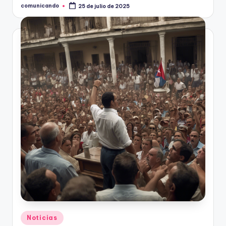
comunicando
25 de julio de 2025
Publicado
por
Publicado
Noticias