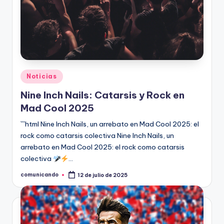
Publicado
Noticias
en
Nine Inch Nails: Catarsis y Rock en
Mad Cool 2025
```html Nine Inch Nails, un arrebato en Mad Cool 2025: el
rock como catarsis colectiva Nine Inch Nails, un
arrebato en Mad Cool 2025: el rock como catarsis
colectiva
…
comunicando
12 de julio de 2025
Publicado
por