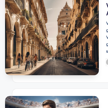
A
N
D
O
P
p