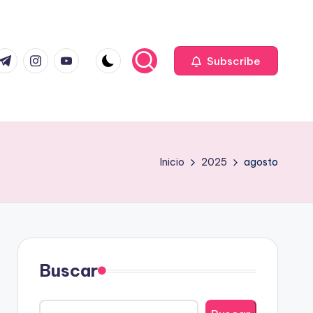
com
r.com
.me
instagram.com
youtube.com
Subscribe
Inicio
2025
agosto
Buscar