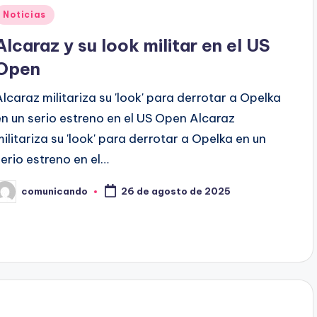
Publicado
Noticias
en
Alcaraz y su look militar en el US
Open
Alcaraz militariza su 'look' para derrotar a Opelka
en un serio estreno en el US Open Alcaraz
militariza su 'look' para derrotar a Opelka en un
serio estreno en el…
comunicando
26 de agosto de 2025
ublicado
or