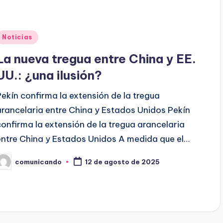
Publicado
Noticias
en
La nueva tregua entre China y EE.
UU.: ¿una ilusión?
Pekín confirma la extensión de la tregua
arancelaria entre China y Estados Unidos Pekín
confirma la extensión de la tregua arancelaria
entre China y Estados Unidos A medida que el…
comunicando
12 de agosto de 2025
ublicado
or