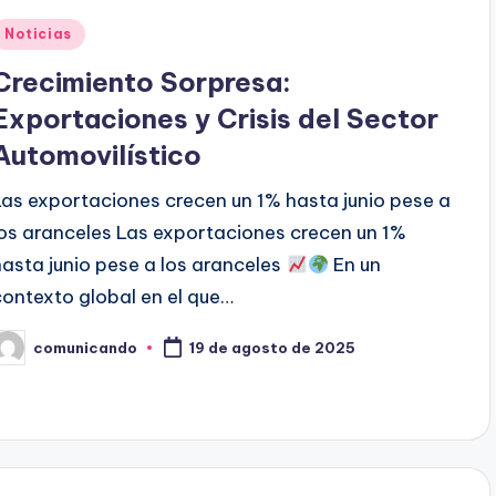
Publicado
Noticias
en
Crecimiento Sorpresa:
Exportaciones y Crisis del Sector
Automovilístico
Las exportaciones crecen un 1% hasta junio pese a
los aranceles Las exportaciones crecen un 1%
hasta junio pese a los aranceles
En un
contexto global en el que…
comunicando
19 de agosto de 2025
ublicado
or