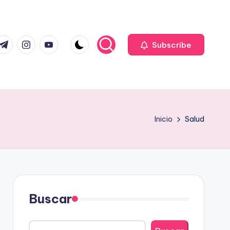
com
r.com
.me
instagram.com
youtube.com
Subscribe
Inicio
Salud
Buscar