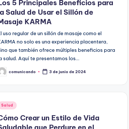
Los 5 Principales Beneficios para
la Salud de Usar el Sillón de
Masaje KARMA
El uso regular de un sillón de masaje como el
KARMA no solo es una experiencia placentera,
sino que también ofrece múltiples beneficios para
la salud. Aquí te presentamos los…
comunicando
3 de junio de 2024
ublicado
or
Publicado
Salud
en
Cómo Crear un Estilo de Vida
Saludable que Perdure en el