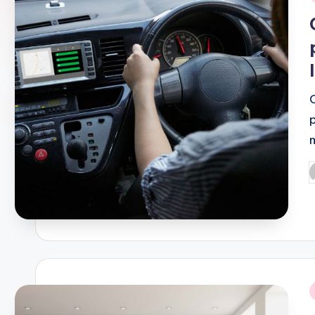
A
N
D
O
P
p