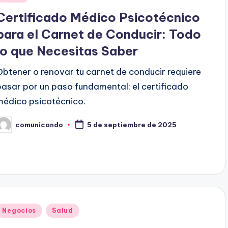
en
Certificado Médico Psicotécnico
para el Carnet de Conducir: Todo
lo que Necesitas Saber
Obtener o renovar tu carnet de conducir requiere
pasar por un paso fundamental: el certificado
médico psicotécnico.
comunicando
5 de septiembre de 2025
ublicado
or
Publicado
Negocios
Salud
en