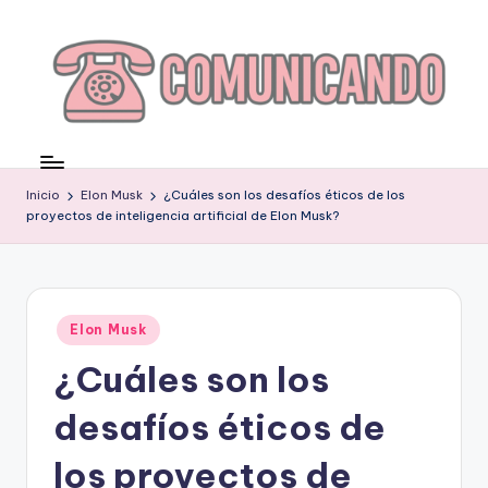
Saltar
al
contenido
C
O
Inicio
Elon Musk
¿Cuáles son los desafíos éticos de los
M
proyectos de inteligencia artificial de Elon Musk?
U
N
I
Publicado
Elon Musk
en
C
¿Cuáles son los
A
desafíos éticos de
N
los proyectos de
D