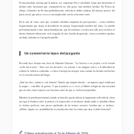
Es una paradoja amarga que la justicia, ese engranaje frío y calculador, tenga que dictaminar el
destino entre hermanos que compartieron no solo genes sino también heridas. En Peleas de
Abajo, el hombre de 66 años probablemente enfrenta la doble condena del sistema penal y del
juicio social, que pocas veces es tan implacable con las relaciones rotas.
En la sala de vistas, más que verdades absolutas importan las percepciones —como sombras
fragmentadas que dejan al descubierto un paisaje fragmentado también del alma. La prisión
provisional puede evitar, intencionadamente, que las tensiones escalen más allá, pero no borra el
drama humano subyacente ni la tragedia de una familia desgarrada, cuyos escombros quedan,
sin duda, latiendo en el pequeño pueblo.
Un comentario lejos del juzgado
Recordé hace tiempo una frase de Eduardo Galeano:
“La historia es un profeta con la mirada
vuelta hacia atrás.”
Este caso nos devuelve esa mirada: a las antiguas raíces, a la dificultad de
redimir la violencia contenida, a cómo el tiempo no siempre sana cuando las heridas son hechas
en el corazón mismo del hogar.
¿Qué nos dice, entonces, esta historia? Quizás que ningún vínculo —ni siquiera aquel teñido por
la sangre— está libre de grietas. Y que la justicia es, a veces, el último refugio de una sociedad
que no sabe cómo reparar esas fracturas antes de que se vuelvan irreparables.
Mientras la prisión provisional cumple su función, queda abierta la inquietante reflexión de cómo
navegar la frontera entre la justicia y la reparación, en un drama donde nadie es absoluto villano
ni víctima perfecta, sino piezas quebradas de un mismo mosaico familiar que se deshace.
¿Habrá, alguna vez, posibilidad de reconciliación entre las ruinas que deja el dolor fraternal?
Última actualización el 24 de febrero de 2026