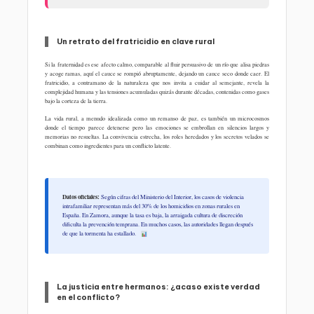
Un retrato del fratricidio en clave rural
Si la fraternidad es ese afecto calmo, comparable al fluir persuasivo de un río que alisa piedras
y acoge ramas, aquí el cauce se rompió abruptamente, dejando un cauce seco donde caer. El
fratricidio, a contramano de la naturaleza que nos invita a cuidar al semejante, revela la
complejidad humana y las tensiones acumuladas quizás durante décadas, contenidas como gases
bajo la corteza de la tierra.
La vida rural, a menudo idealizada como un remanso de paz, es también un microcosmos
donde el tiempo parece detenerse pero las emociones se embrollan en silencios largos y
memorias no resueltas. La convivencia estrecha, los roles heredados y los secretos velados se
combinan como ingredientes para un conflicto latente.
Datos oficiales:
Según cifras del Ministerio del Interior, los casos de violencia
intrafamiliar representan más del 30% de los homicidios en zonas rurales en
España. En Zamora, aunque la tasa es baja, la arraigada cultura de discreción
dificulta la prevención temprana. En muchos casos, las autoridades llegan después
de que la tormenta ha estallado.
La justicia entre hermanos: ¿acaso existe verdad
en el conflicto?