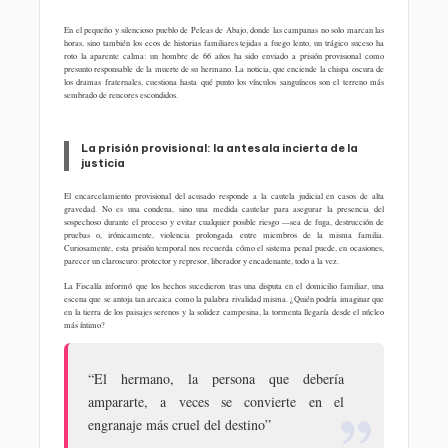
En el pequeño y silencioso pueblo de Peleas de Abajo, donde las campanas no solo marcan las
horas, sino también los ecos de historias familiares tejidas a fuego lento, un trágico suceso ha
roto la aparente calma: un hombre de 66 años ha sido enviado a prisión provisional como
presunto responsable de la muerte de su hermano. La noticia, que enciende la chispa oscura de
los dramas fraternales, cuestiona hasta qué punto los vínculos sanguíneos son el terreno más
sembrado de rencores escondidos.
La prisión provisional: la antesala incierta de la
justicia
El encarcelamiento provisional del acusado responde a la cautela judicial en casos de alta
gravedad. No es una condena, sino una medida cautelar para asegurar la presencia del
sospechoso durante el proceso y evitar cualquier posible riesgo —sea de fuga, destrucción de
pruebas o, irónicamente, violencia prolongada entre miembros de la misma familia.
Curiosamente, esta prisión temporal nos recuerda cómo el sistema penal puede, en ocasiones,
parecer un claroscuro: protector y represor, liberador y encadenante, todo a la vez.
La Fiscalía informó que los hechos sucedieron tras una disputa en el domicilio familiar, una
escena que se antoja tan arcaica como la palabra rivalidad misma. ¿Quién podría imaginar que
en la tierra de los paisajes serenos y la solidez campesina, la tormenta llegaría desde el núcleo
más íntimo?
“El hermano, la persona que debería
ampararte, a veces se convierte en el
engranaje más cruel del destino”