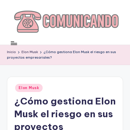
Saltar
al
contenido
C
O
Inicio
Elon Musk
¿Cómo gestiona Elon Musk el riesgo en sus
M
proyectos empresariales?
U
N
I
Publicado
Elon Musk
en
C
¿Cómo gestiona Elon
A
Musk el riesgo en sus
N
proyectos
D