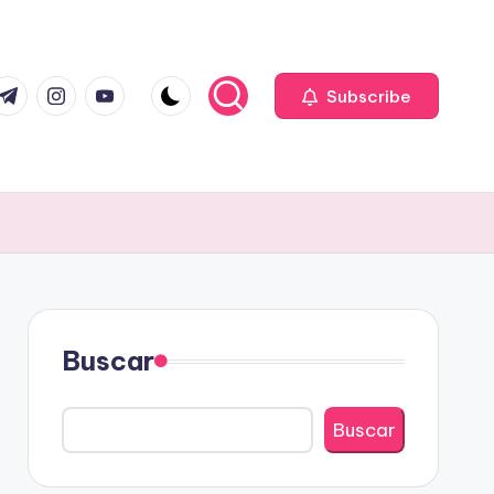
com
r.com
.me
instagram.com
youtube.com
Subscribe
Buscar
Buscar