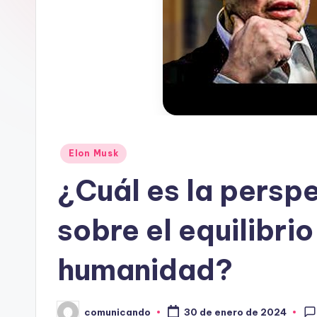
A
N
D
O
Publicado
Elon Musk
en
¿Cuál es la persp
sobre el equilibri
humanidad?
comunicando
30 de enero de 2024
Publicado