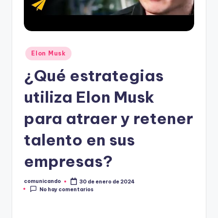
O
Publicado
Elon Musk
en
¿Qué estrategias
utiliza Elon Musk
para atraer y retener
talento en sus
empresas?
comunicando
30 de enero de 2024
Publicado
No hay comentarios
por