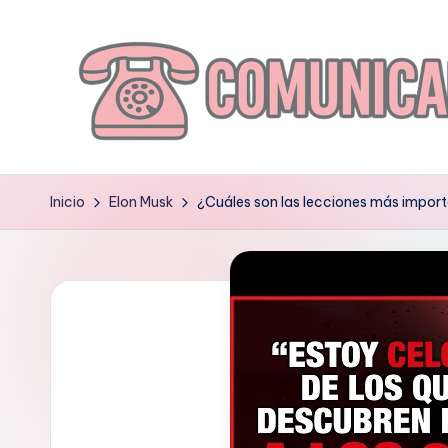
Saltar
al
contenido
C
O
Inicio
Elon Musk
¿Cuáles son las lecciones más import
M
U
N
I
C