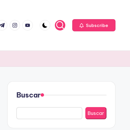
com
r.com
.me
instagram.com
youtube.com
Subscribe
Buscar
Buscar