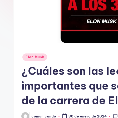
A
N
D
O
Publicado
Elon Musk
en
¿Cuáles son las l
importantes que 
de la carrera de 
comunicando
30 de enero de 2024
Publicado