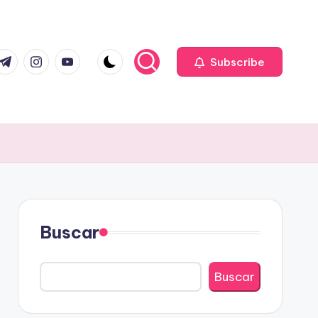
com
r.com
.me
instagram.com
youtube.com
Subscribe
Buscar
Buscar