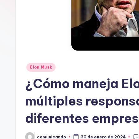
A
N
D
O
Publicado
Elon Musk
en
¿Cómo maneja Elo
múltiples respons
diferentes empre
comunicando
30 de enero de 2024
Publicado