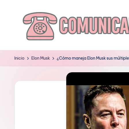
Saltar
al
contenido
C
O
Inicio
Elon Musk
¿Cómo maneja Elon Musk sus múltiple
M
U
N
I
C