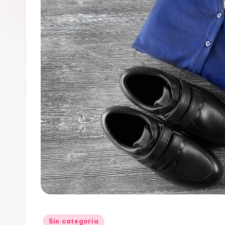
A
N
D
O
Publicado
Sin categoría