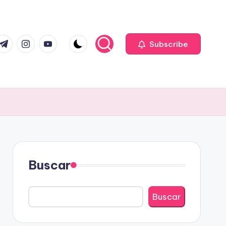
com
r.com
.me
instagram.com
youtube.com
Subscribe
Buscar
Buscar