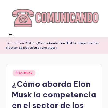
Saltar
al
contenido
C
O
Inicio
Elon Musk
¿Cómo aborda Elon Musk la competencia en
M
el sector de los vehículos eléctricos?
U
N
I
Publicado
Elon Musk
en
C
¿Cómo aborda Elon
A
Musk la competencia
N
en el sector de los
D