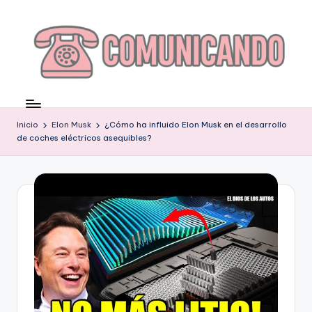
Saltar
al
contenido
C
O
Inicio
Elon Musk
¿Cómo ha influido Elon Musk en el desarrollo
M
de coches eléctricos asequibles?
U
N
I
C
A
N
D