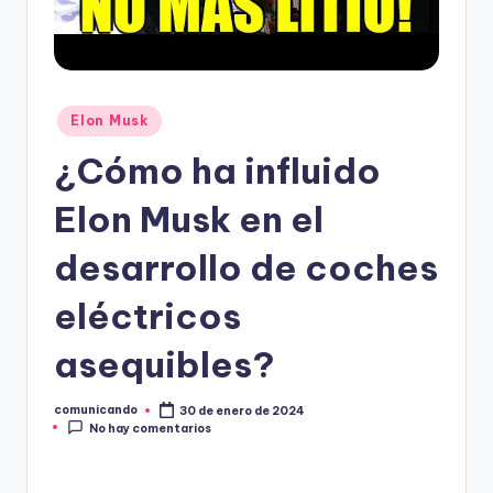
O
Publicado
Elon Musk
en
¿Cómo ha influido
Elon Musk en el
desarrollo de coches
eléctricos
asequibles?
comunicando
30 de enero de 2024
Publicado
No hay comentarios
por