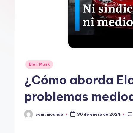
A
N
D
O
Publicado
Elon Musk
en
¿Cómo aborda Elo
problemas medio
comunicando
30 de enero de 2024
Publicado
por