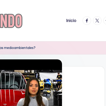
facebook.
twitte
t
Inicio
mas medioambientales?