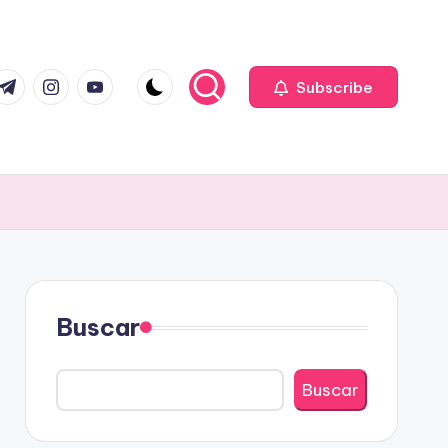
com
r.com
.me
instagram.com
youtube.com
Subscribe
Buscar
Buscar