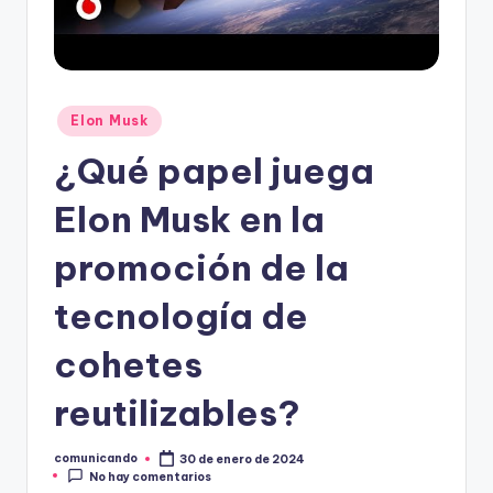
O
Publicado
Elon Musk
en
¿Qué papel juega
Elon Musk en la
promoción de la
tecnología de
cohetes
reutilizables?
comunicando
30 de enero de 2024
Publicado
No hay comentarios
por