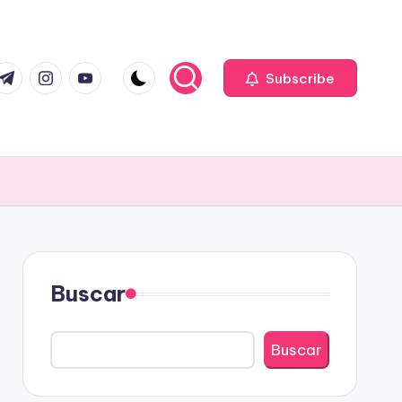
com
r.com
.me
instagram.com
youtube.com
Subscribe
Buscar
Buscar