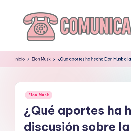
Saltar
al
contenido
C
O
Inicio
Elon Musk
¿Qué aportes ha hecho Elon Musk a la di
M
U
Publicado
N
Elon Musk
en
¿Qué aportes ha h
I
C
discusión sobre la 