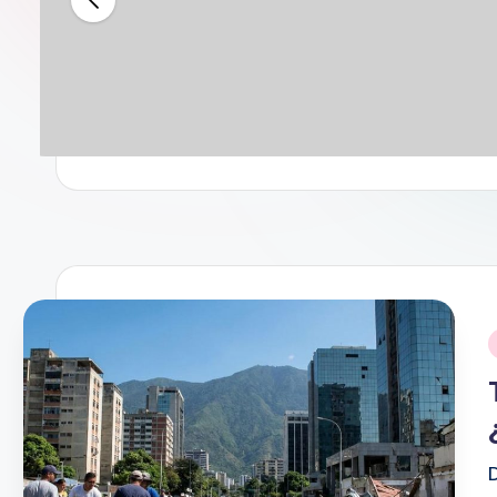
A
N
D
O