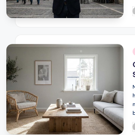
P
p
P
p