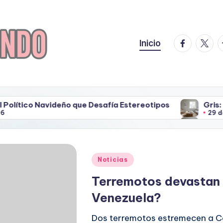
facebook.
twitte
t
Inicio
ño que Desafía Estereotipos
Gris: La Tendencia E
29 de mayo de 2026
ño que Desafía Estereotipos
Gris: La Tendencia E
29 de mayo de 2026
Publicado
Noticias
en
Terremotos devastan
Venezuela?
Dos terremotos estremecen a Ca