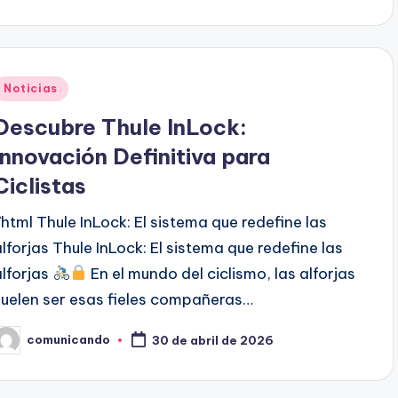
Publicado
Noticias
en
Descubre Thule InLock:
Innovación Definitiva para
Ciclistas
```html Thule InLock: El sistema que redefine las
alforjas Thule InLock: El sistema que redefine las
alforjas
En el mundo del ciclismo, las alforjas
suelen ser esas fieles compañeras…
comunicando
30 de abril de 2026
ublicado
or