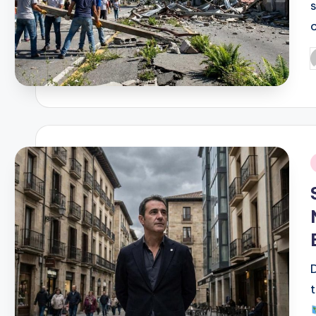
c
P
p