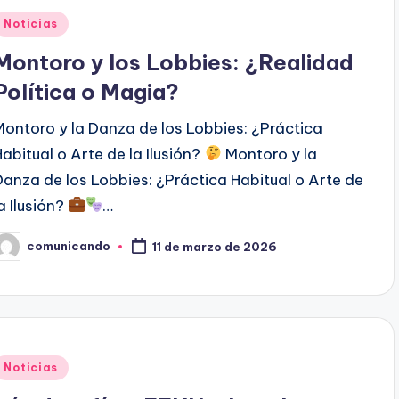
Publicado
Noticias
en
Montoro y los Lobbies: ¿Realidad
Política o Magia?
Montoro y la Danza de los Lobbies: ¿Práctica
Habitual o Arte de la Ilusión?
Montoro y la
Danza de los Lobbies: ¿Práctica Habitual o Arte de
la Ilusión?
…
comunicando
11 de marzo de 2026
ublicado
or
Publicado
Noticias
en