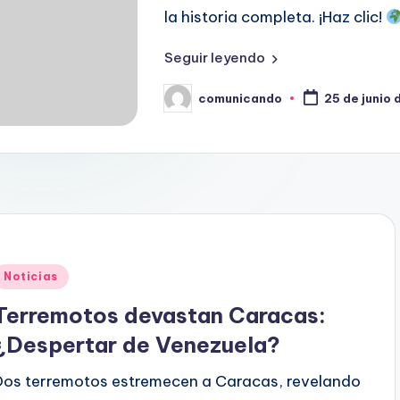
la historia completa. ¡Haz clic!
Seguir leyendo
comunicando
25 de junio
Publicado
por
Publicado
Noticias
en
Terremotos devastan Caracas:
¿Despertar de Venezuela?
Dos terremotos estremecen a Caracas, revelando