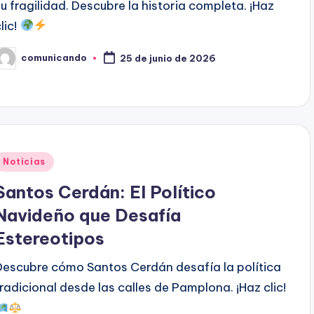
su fragilidad. Descubre la historia completa. ¡Haz
lic!
comunicando
25 de junio de 2026
ublicado
or
Publicado
Noticias
en
Santos Cerdán: El Político
Navideño que Desafía
Estereotipos
Descubre cómo Santos Cerdán desafía la política
tradicional desde las calles de Pamplona. ¡Haz clic!