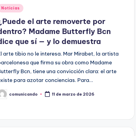
Publicado
Noticias
en
¿Puede el arte removerte por
dentro? Madame Butterfly Bcn
dice que sí — y lo demuestra
l arte tibio no le interesa. Mar Mirabet, la artista
barcelonesa que firma su obra como Madame
Butterfly Bcn, tiene una convicción clara: el arte
existe para azotar conciencias. Para…
comunicando
11 de marzo de 2026
ublicado
or