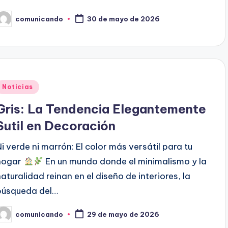
comunicando
30 de mayo de 2026
ublicado
or
Publicado
Noticias
en
Gris: La Tendencia Elegantemente
Sutil en Decoración
Ni verde ni marrón: El color más versátil para tu
hogar
En un mundo donde el minimalismo y la
naturalidad reinan en el diseño de interiores, la
búsqueda del…
comunicando
29 de mayo de 2026
ublicado
or