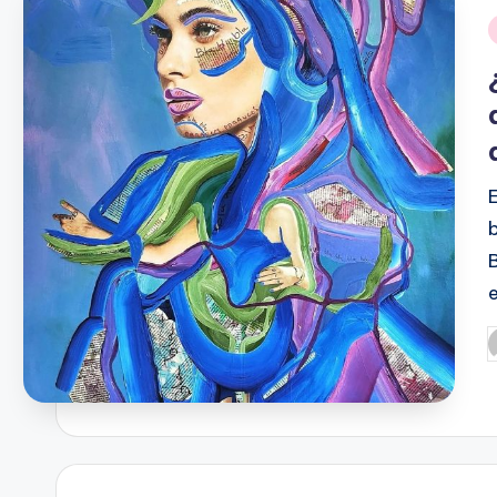
E
P
p